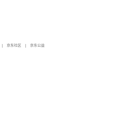
|
京东社区
|
京东公益