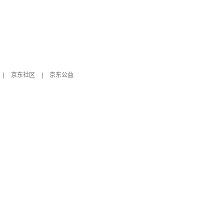
|
京东社区
|
京东公益