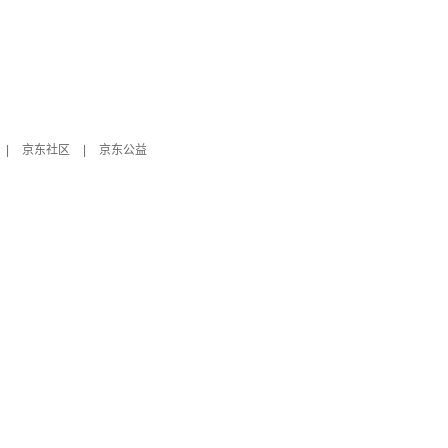
|
京东社区
|
京东公益