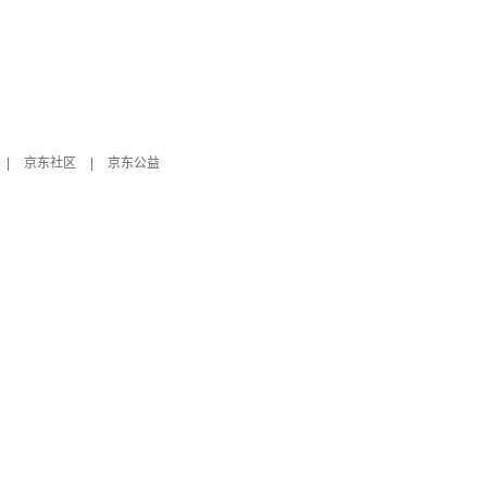
|
京东社区
|
京东公益