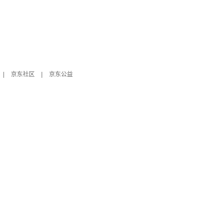
|
京东社区
|
京东公益