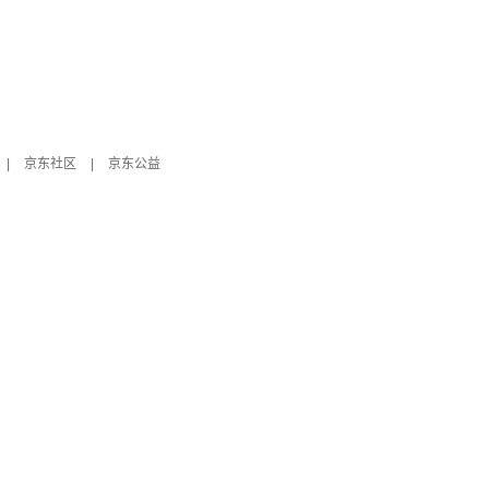
|
京东社区
|
京东公益