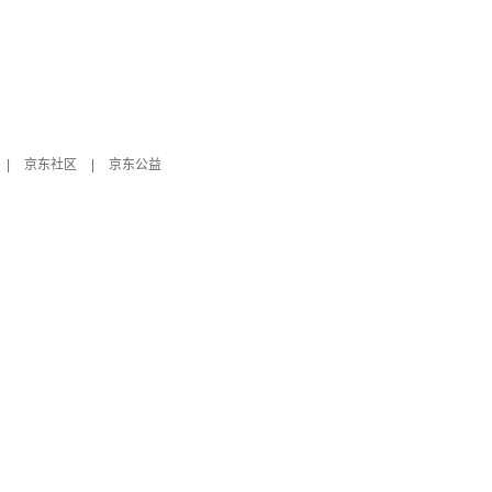
|
京东社区
|
京东公益