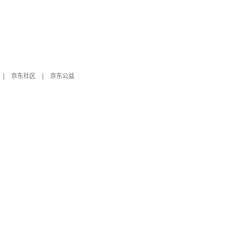
|
京东社区
|
京东公益