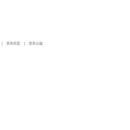
|
京东社区
|
京东公益