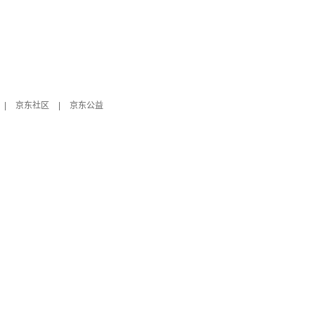
|
京东社区
|
京东公益