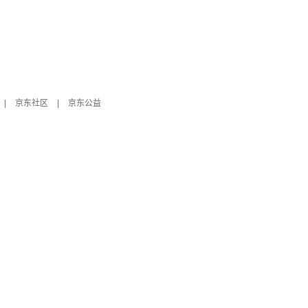
|
京东社区
|
京东公益