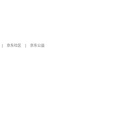
|
京东社区
|
京东公益