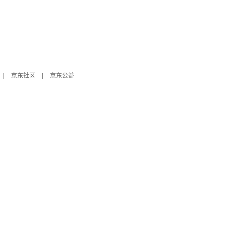
|
京东社区
|
京东公益