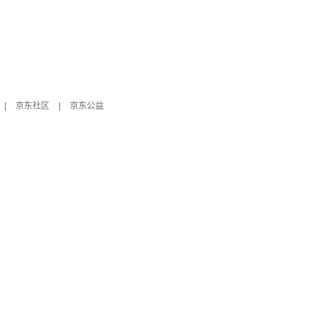
|
京东社区
|
京东公益