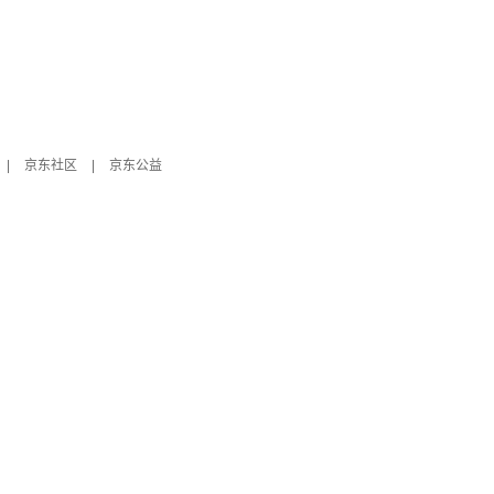
|
京东社区
|
京东公益