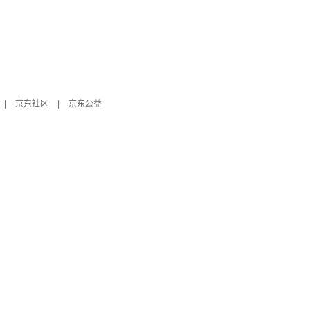
|
京东社区
|
京东公益