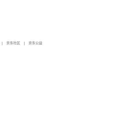
|
京东社区
|
京东公益