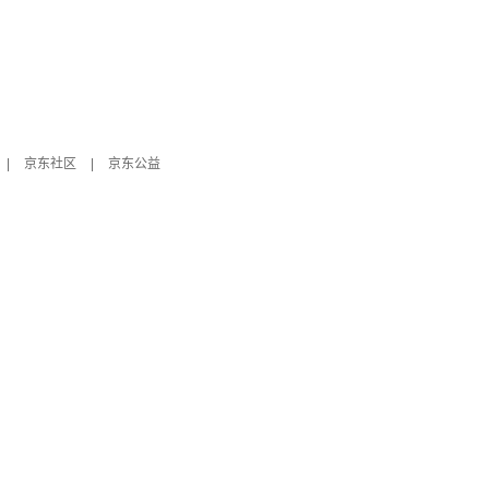
|
京东社区
|
京东公益