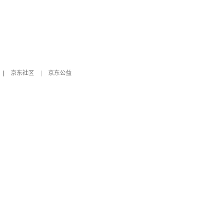
|
京东社区
|
京东公益