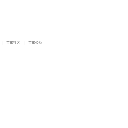
|
京东社区
|
京东公益