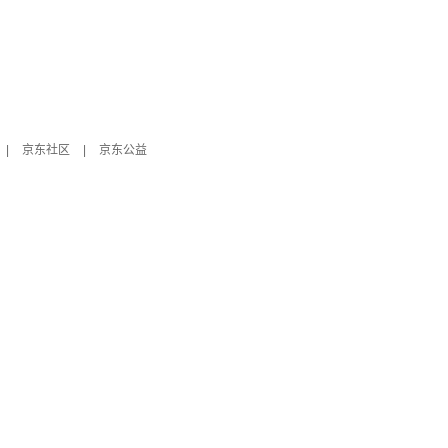
|
京东社区
|
京东公益