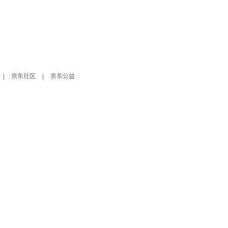
|
京东社区
|
京东公益