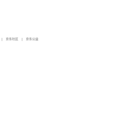
|
京东社区
|
京东公益