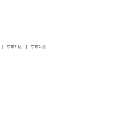
|
京东社区
|
京东公益