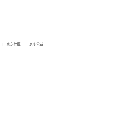
|
京东社区
|
京东公益