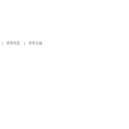
|
京东社区
|
京东公益