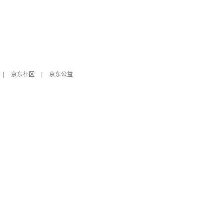
|
京东社区
|
京东公益