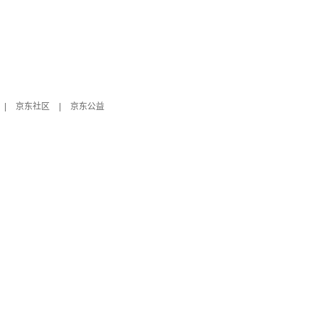
|
京东社区
|
京东公益