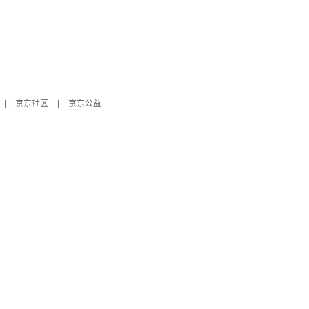
|
京东社区
|
京东公益