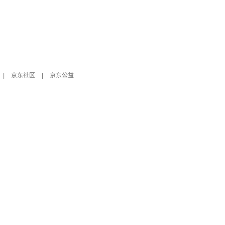
|
京东社区
|
京东公益