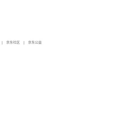
|
京东社区
|
京东公益