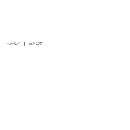
|
京东社区
|
京东公益