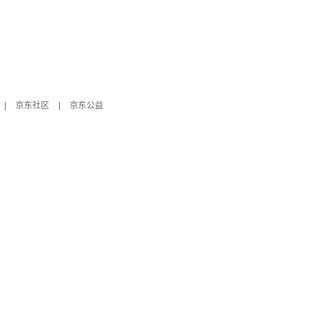
|
京东社区
|
京东公益