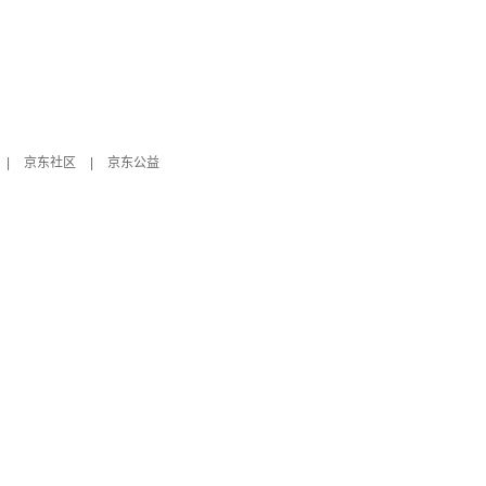
|
京东社区
|
京东公益