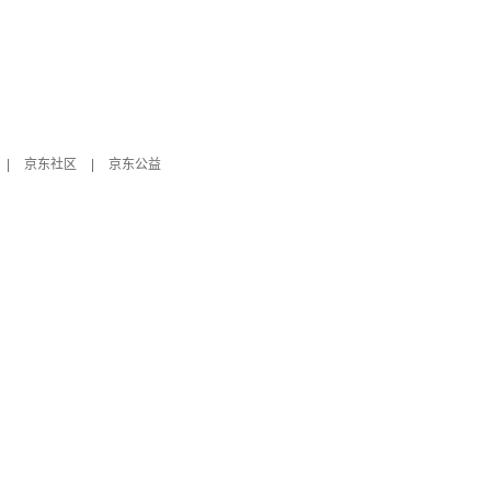
|
京东社区
|
京东公益