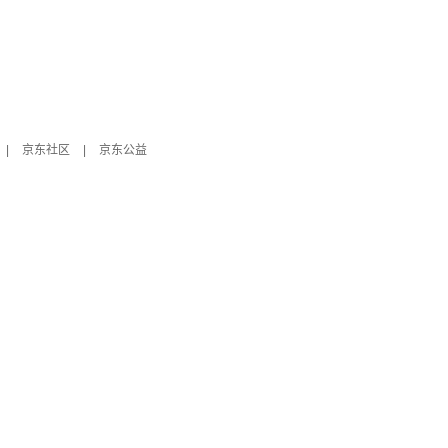
|
京东社区
|
京东公益