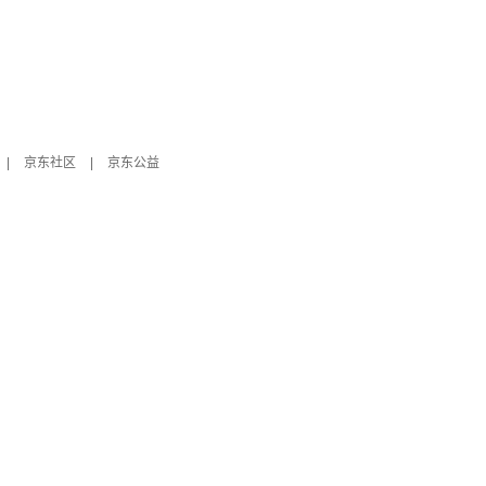
|
京东社区
|
京东公益