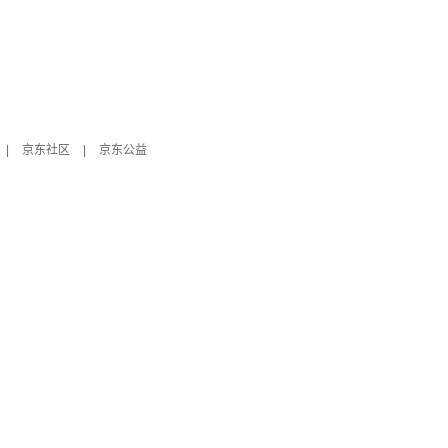
|
京东社区
|
京东公益