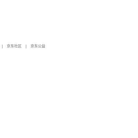
|
京东社区
|
京东公益