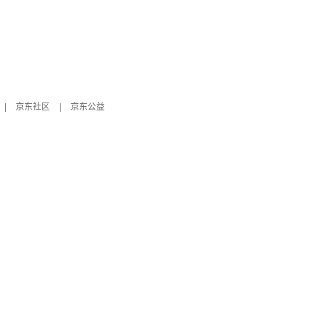
|
京东社区
|
京东公益