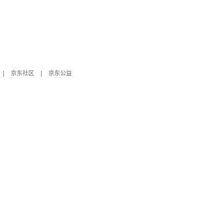
|
京东社区
|
京东公益