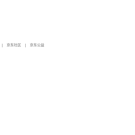
|
京东社区
|
京东公益