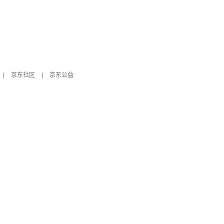
|
京东社区
|
京东公益