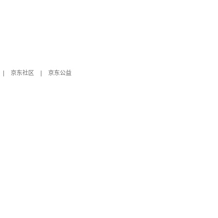
|
京东社区
|
京东公益