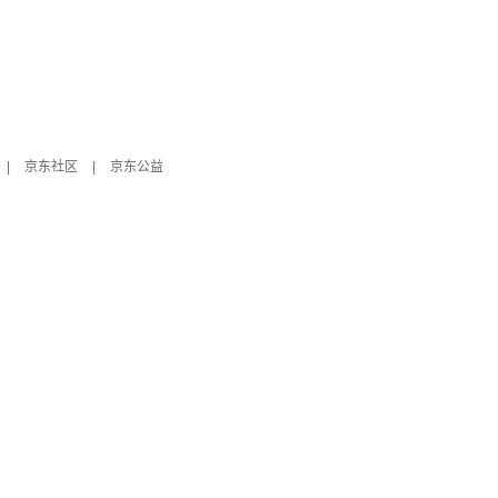
|
京东社区
|
京东公益