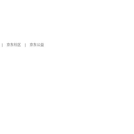
|
京东社区
|
京东公益