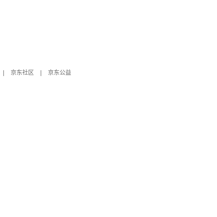
|
京东社区
|
京东公益