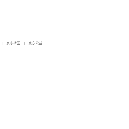
|
京东社区
|
京东公益