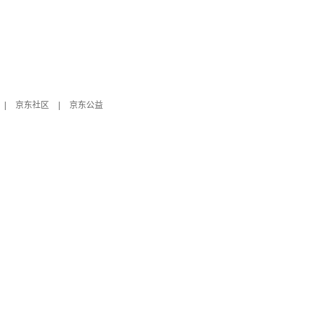
|
京东社区
|
京东公益