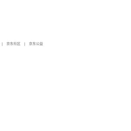
|
京东社区
|
京东公益